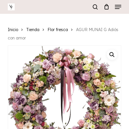
Menu
Skip
to
search
main
Close
content
Menu
Inicio
Tienda
Flor fresca
AGUR MUNAI G Adiós
con amor