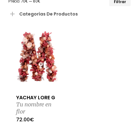
Precio:
70€
—
80€
Filtrar
mín
máx
Categorías De Productos
YACHAY LORE G
Tu nombre en
flor
72.00
€