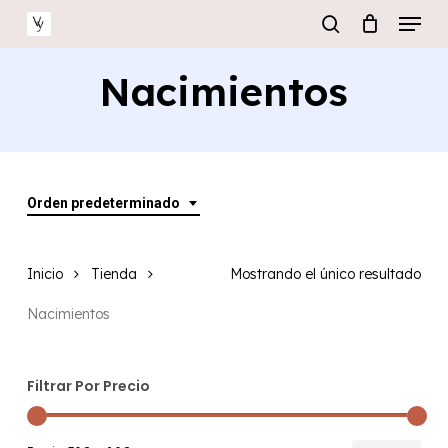
Menu
Skip
to
search
main
Close
Nacimientos
content
Menu
Orden predeterminado
Inicio
Tienda
Mostrando el único resultado
Nacimientos
Filtrar Por Precio
Prec
Prec